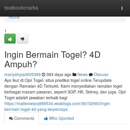
Home
tealbookmarks
Togg
navi
Home
1
Ingin Bermain Togel? 4D
Ampuh?
mariyahyqvt605089
383 days ago
News
Discuss
Ayo Ikut di Ojol Togel, situs prediksi togel online Terupdate
dengan Ramalan 4D Terbukti. Kami menyediakan ramalan togel
berbagai macam pasaran, seperti SGP, HK, Sidney, dan juga. Ojol
Togel adalah jawaban terbaik bagi
https://matteowqvq988534.wssblogs.com/36152560/ingin-
bermain-togel-4d-yang-terpercaya
Comments
Who Upvoted