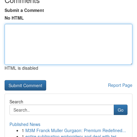
Submit a Comment
No HTML
HTML is disabled
Report Page
Search
Go
Published News
1
M3M Franck Muller Gurgaon: Premium Redefined...
1
entire sublimation embroidery and deal with twi...