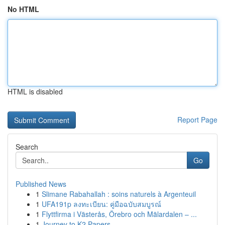
No HTML
HTML is disabled
Report Page
Search
Go
Published News
1
Slimane Rabahallah : soins naturels à Argenteuil
1
UFA191p ลงทะเบียน: คู่มือฉบับสมบูรณ์
1
Flyttfirma i Västerås, Örebro och Mälardalen – ...
1
Journey to K2 Papers