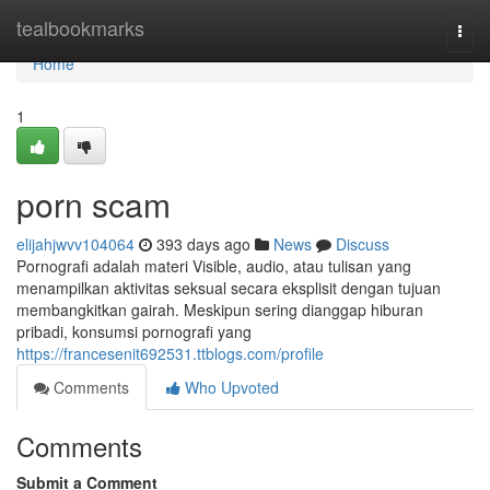
Home
tealbookmarks
Togg
navi
Home
1
porn scam
elijahjwvv104064
393 days ago
News
Discuss
Pornografi adalah materi Visible, audio, atau tulisan yang
menampilkan aktivitas seksual secara eksplisit dengan tujuan
membangkitkan gairah. Meskipun sering dianggap hiburan
pribadi, konsumsi pornografi yang
https://francesenit692531.ttblogs.com/profile
Comments
Who Upvoted
Comments
Submit a Comment