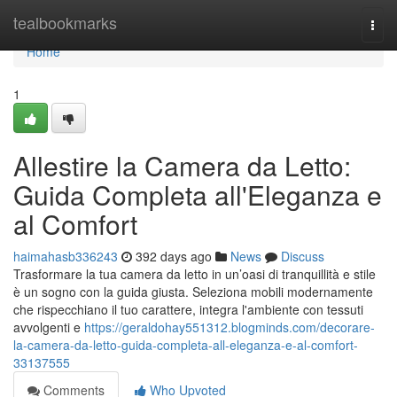
Home
tealbookmarks
Togg
navi
Home
1
Allestire la Camera da Letto:
Guida Completa all'Eleganza e
al Comfort
haimahasb336243
392 days ago
News
Discuss
Trasformare la tua camera da letto in un’oasi di tranquillità e stile
è un sogno con la guida giusta. Seleziona mobili modernamente
che rispecchiano il tuo carattere, integra l'ambiente con tessuti
avvolgenti e
https://geraldohay551312.blogminds.com/decorare-
la-camera-da-letto-guida-completa-all-eleganza-e-al-comfort-
33137555
Comments
Who Upvoted