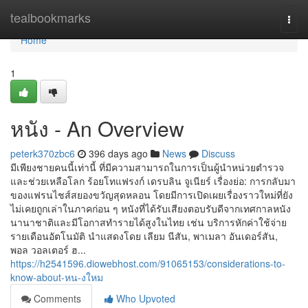
Home
tealbookmarks
Togg
navi
Home
1
หนัง - An Overview
peterk370zbc6
396 days ago
News
Discuss
มีเพียงชายคนนี้เท่านี้ ที่มีความสามารถในการเป็นผู้นำหน่วยตำรวจ
และช่วยเหลือโลก ร้อยโทแฟรงก์ เดรบลิน จูเนียร์ เรื่องย่อ: การกลับมา
ของแฟรนไชส์สยองขวัญสุดหลอน โดยมีการเปิดเผยเรื่องราวใหม่ที่ยัง
ไม่เคยถูกเล่าในภาคก่อน ๆ หนังที่ได้รับเสียงตอบรับดีจากเทศกาลหนัง
นานาชาติและมีโอกาสทำรายได้สูงในไทย เช่น บริการหักค่าใช้จ่าย
รายเดือนอัตโนมัติ นำแสดงโดย เลียม นีสัน, พาเมลา อันเดอร์สัน,
พอล วอลเตอร์ ฮ...
https://h2541596.diowebhost.com/91065153/considerations-to-
know-about-หน-งใหม
Comments
Who Upvoted