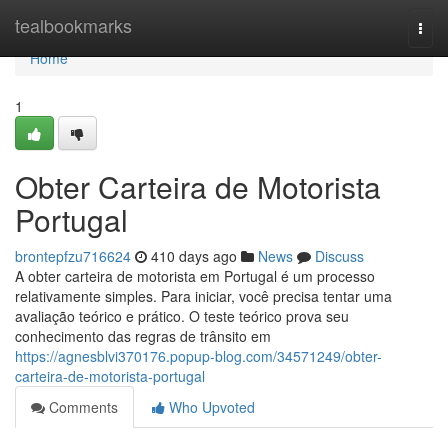
Home
tealbookmarks
Togg
navi
Home
1
Obter Carteira de Motorista
Portugal
brontepfzu716624
410 days ago
News
Discuss
A obter carteira de motorista em Portugal é um processo
relativamente simples. Para iniciar, você precisa tentar uma
avaliação teórico e prático. O teste teórico prova seu
conhecimento das regras de trânsito em
https://agnesblvi370176.popup-blog.com/34571249/obter-
carteira-de-motorista-portugal
Comments
Who Upvoted