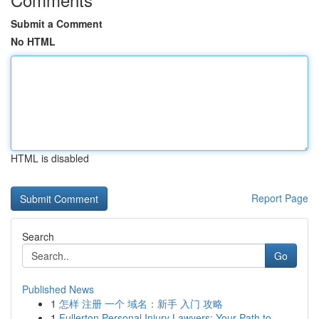
Submit a Comment
No HTML
HTML is disabled
Report Page
Search
Go
Published News
1
怎样 注册 一个 域名：新手 入门 攻略
1
Fullerton Personal Injury Lawyers: Your Path to...