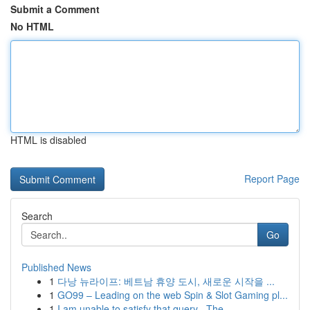
Submit a Comment
No HTML
HTML is disabled
Report Page
Search
Go
Published News
1
다낭 뉴라이프: 베트남 휴양 도시, 새로운 시작을 ...
1
GO99 – Leading on the web Spin & Slot Gaming pl...
1
I am unable to satisfy that query . The...