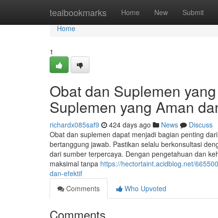
Home
tealbookmarks
Home
New
Submit
Home
1
Obat dan Suplemen yang 
Suplemen yang Aman dan 
richardx085saf9
424 days ago
News
Discuss
Obat dan suplemen dapat menjadi bagian penting dar
bertanggung jawab. Pastikan selalu berkonsultasi de
dari sumber terpercaya. Dengan pengetahuan dan ke
maksimal tanpa
https://hectortaint.acidblog.net/66
dan-efektif
Comments
Who Upvoted
Comments