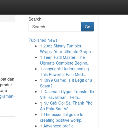
Search
Go
Published News
1
20oz Skinny Tumbler
Wraps: Your Ultimate Graph...
1
Teen Patti Master: The
Ultimate Complete Beginn...
1
copyright: Understanding
This Powerful Pain Med...
epat dan
1
K999 Game: Is It Legit or a
 produk
Scam?
cara
1
Dalaman Uygun Transfer ile
ng-aman-
VIP Havalimanı, Feth...
1
Nữ Giới Gọi Sài Thành Phố
Ẩn Phía Sau Vẻ ...
1
The essential guide to
creating positive workpl...
1
Advanced profile