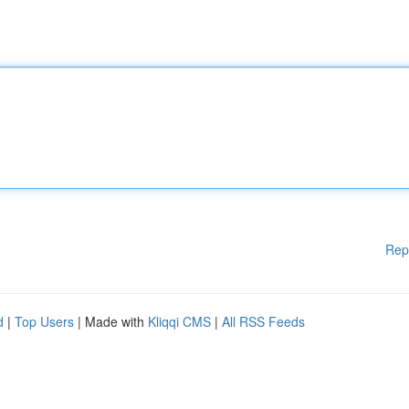
Rep
d
|
Top Users
| Made with
Kliqqi CMS
|
All RSS Feeds