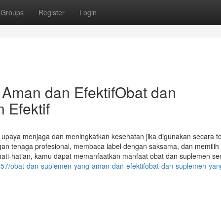
Groups
Register
Login
Aman dan EfektifObat dan
Efektif
i upaya menjaga dan meningkatkan kesehatan jika digunakan secara t
ngan tenaga profesional, membaca label dengan saksama, dan memilih
hati-hatian, kamu dapat memanfaatkan manfaat obat dan suplemen se
550057/obat-dan-suplemen-yang-aman-dan-efektifobat-dan-suplemen-ya