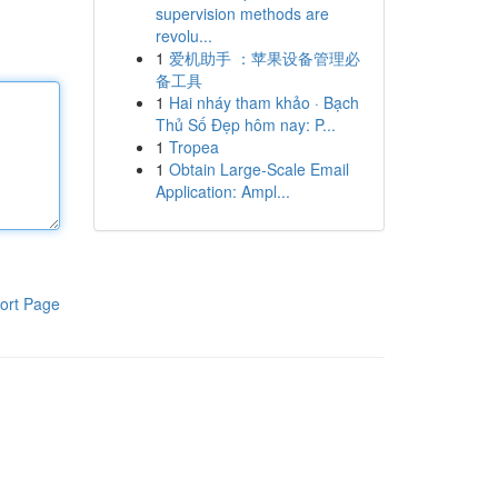
supervision methods are
revolu...
1
爱机助手 ：苹果设备管理必
备工具
1
Hai nháy tham khảo · Bạch
Thủ Số Đẹp hôm nay: P...
1
Tropea
1
Obtain Large-Scale Email
Application: Ampl...
ort Page