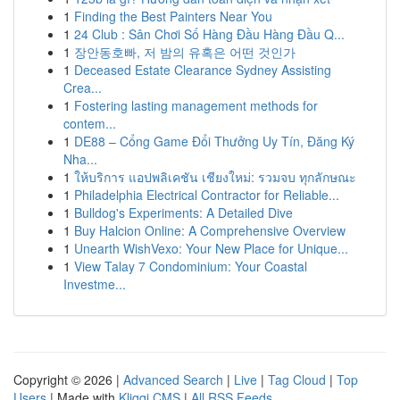
1
Finding the Best Painters Near You
1
24 Club : Sân Chơi Số Hàng Đầu Hàng Đầu Q...
1
장안동호빠, 저 밤의 유혹은 어떤 것인가
1
Deceased Estate Clearance Sydney Assisting
Crea...
1
Fostering lasting management methods for
contem...
1
DE88 – Cổng Game Đổi Thưởng Uy Tín, Đăng Ký
Nha...
1
ให้บริการ แอปพลิเคชัน เชียงใหม่: รวมจบ ทุกลักษณะ
1
Philadelphia Electrical Contractor for Reliable...
1
Bulldog's Experiments: A Detailed Dive
1
Buy Halcion Online: A Comprehensive Overview
1
Unearth WishVexo: Your New Place for Unique...
1
View Talay 7 Condominium: Your Coastal
Investme...
Copyright © 2026 |
Advanced Search
|
Live
|
Tag Cloud
|
Top
Users
| Made with
Kliqqi CMS
|
All RSS Feeds