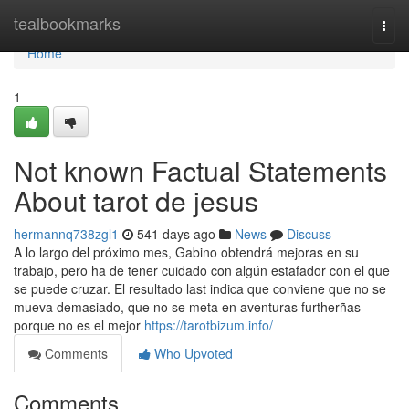
Home
tealbookmarks
Togg
navi
Home
1
Not known Factual Statements
About tarot de jesus
hermannq738zgl1
541 days ago
News
Discuss
A lo largo del próximo mes, Gabino obtendrá mejoras en su
trabajo, pero ha de tener cuidado con algún estafador con el que
se puede cruzar. El resultado last indica que conviene que no se
mueva demasiado, que no se meta en aventuras furtherñas
porque no es el mejor
https://tarotbizum.info/
Comments
Who Upvoted
Comments