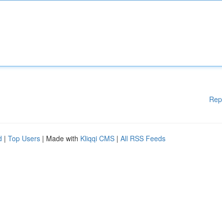
Rep
d
|
Top Users
| Made with
Kliqqi CMS
|
All RSS Feeds