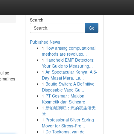
Search
Go
Published News
1
How arising computational
methods are revolutio...
1
Handheld EMF Detectors:
Your Guide to Measuring...
1
An Spectacular Kenya: A 5-
ui se
Day Masai Mara, La...
 domaines
1
Boutiq Switch: A Definitive
Disposable Vape Gu...
1
PT Cosmar : Maklon
Kosmetik dan Skincare
1
新加坡爽吧：您的夜生活天
堂
1
Professional Silver Spring
Mover for Stress-Fre...
1
De Toekomst van de