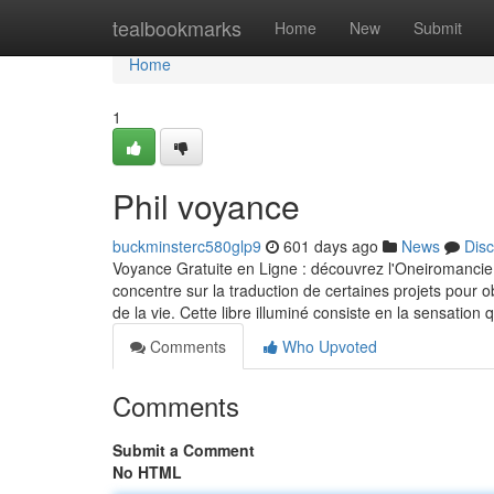
Home
tealbookmarks
Home
New
Submit
Home
1
Phil voyance
buckminsterc580glp9
601 days ago
News
Dis
Voyance Gratuite en Ligne : découvrez l'Oneiromancie
concentre sur la traduction de certaines projets pour o
de la vie. Cette libre illuminé consiste en la sensation
Comments
Who Upvoted
Comments
Submit a Comment
No HTML