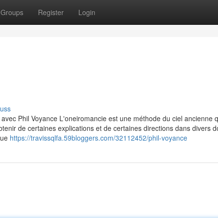
Groups
Register
Login
cuss
 avec Phil Voyance L'oneiromancie est une méthode du ciel ancienne q
btenir de certaines explications et de certaines directions dans divers
 que
https://travissqlfa.59bloggers.com/32112452/phil-voyance