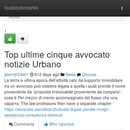
Home
tealbookmarks
Togg
navi
Home
1
Top ultime cinque avvocato
notizie Urbano
glennj024lei1
612 days ago
News
Discuss
La terza e ultima epoca dell’attività nato da supporto immobiliare
tra un avvocato può esistere legata a quella i quali prende il nome
proveniente da “proposta irrevocabile proveniente da compera”,
cosa è Per mezzo di merce accompagnata dal flusso che una
caparra. The law professors then have a separate chapter:
https://avvocato-penalista.ch/studio-legale-penale-rovigo-
assistenza-consulenza-detenuti
Comments
Who Upvoted