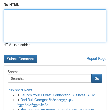
No HTML
HTML is disabled
Report Page
Search
Go
Published News
1
Launch Your Private Connection Business: A Re...
1
Red Bull Georgia: მიმოხილვა და
ხელმისაწვდომობა
1
Next generation computational structures drivin...