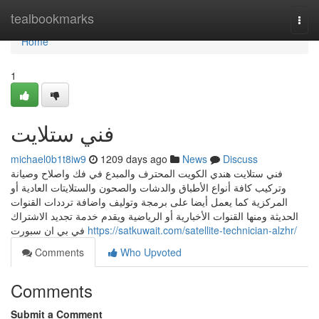
Home
tealbookmarks
Togg
navi
Home
1
فني ستلايت
michael0b1t8iw9
1209 days ago
News
Discuss
فني ستلايت هندي الكويت المحترف والمبدع في فك واصلاح وصيانة
وتركيب كافة أنواع الأطباق والدشات والصحون والستلايتات العادية أو
المركزية كما يعمل أيضا على برمجة وتوليف واضافة ترددات القنوات
الحديثة ومنها القنوات الأخبارية أو الرياضية ويقدم خدمة تجديد الاشتراك
في بي ان سبورت
https://satkuwait.com/satellite-technician-alzhr/
Comments
Who Upvoted
Comments
Submit a Comment